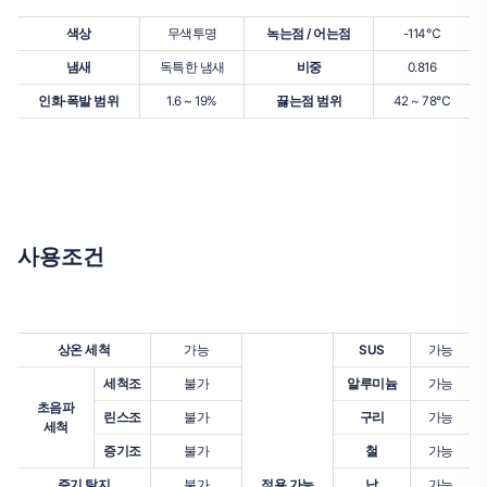
색상
무색투명
녹는점 / 어는점
-114℃
냄새
독특한 냄새
비중
0.816
인화·폭발 범위
1.6 ~ 19%
끓는점 범위
42 ~ 78℃
사용조건
상온 세척
가능
SUS
가능
세척조
불가
알루미늄
가능
초음파
린스조
불가
구리
가능
세척
증기조
불가
철
가능
증기 탈지
불가
적용 가능
납
가능