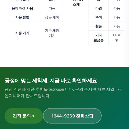
소재
용제 재생 사용
가능
아연
가능
사용 방법
상온 세척
주석
가능
황동
가능
기존 세정
사용 기기
기타
TEST
기기
합금류
후
공정에 맞는 세척제, 지금 바로 확인하세요
공정 진단과 제품 추천을 도와드립니다. 문의 주시면 빠른 시일 내에
엔지니어가 안내드립니다.
견적 문의
1644-9269 전화상담