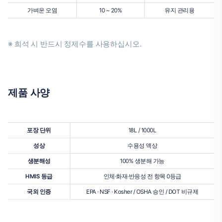
가벼운 오염
10 ~ 20%
유지 관리용
※ 희석 시 반드시 정제수를 사용하십시오.
제품 사양
포장 단위
18L / 1000L
성상
수용성 액상
생분해성
100% 생분해 가능
HMIS 등급
인체·화재·반응성 전 항목 0등급
국외 인증
EPA · NSF · Kosher / OSHA 승인 / DOT 비규제